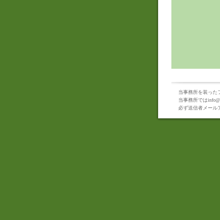
当事務所を装った
当事務所ではinf
必ず送信者メール