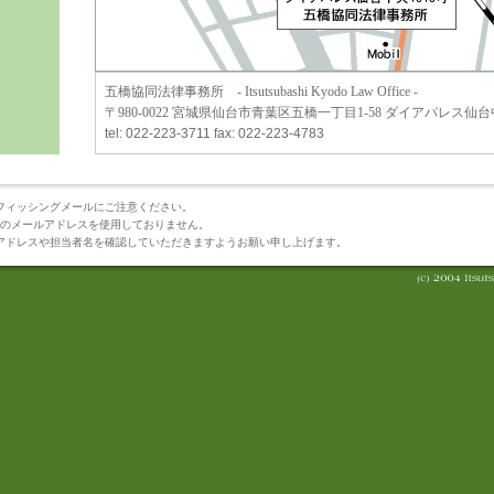
五橋協同法律事務所 - Itsutsubashi Kyodo Law Office -
〒980-0022 宮城県仙台市青葉区五橋一丁目1-58 ダイアパレス仙台
tel: 022-223-3711 fax: 022-223-4783
フィッシングメールにご注意ください。
o@のメールアドレスを使用しておりません。
アドレスや担当者名を確認していただきますようお願い申し上げます。